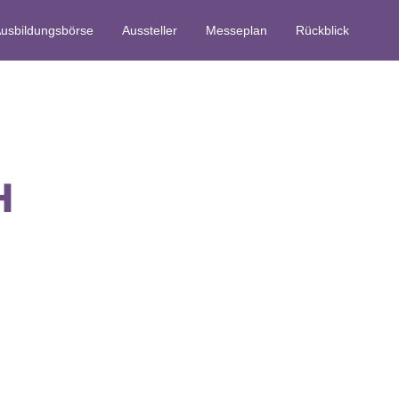
usbildungsbörse
Aussteller
Messeplan
Rückblick
H