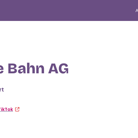
A
e Bahn AG
rt
TikTok