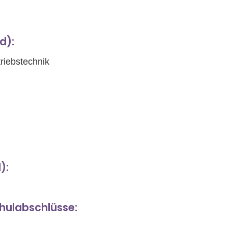
d):
triebstechnik
):
chulabschlüsse: